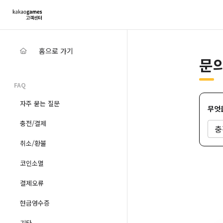
홈으로 가기
문
FAQ
자주 묻는 질문
무엇
충전/결제
충
취소/환불
코인소멸
결제오류
현금영수증
기타